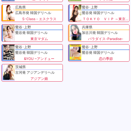
広島県
鶯谷･上野
広島市発 韓国デリヘル
鶯谷発 韓国デリヘル
S-Class - エスクラス
ＴＯＫＹＯ ＶＩＰ ～東京VIP～
鶯谷･上野
兵庫県
鶯谷発 韓国デリヘル
加古川発 韓国デリヘル
東京マダム
パラダイス-Paradise-
鶯谷･上野
鶯谷･上野
鶯谷発 韓国デリヘル
鶯谷発 韓国デリヘル
&YOU ~アンドュー
恋の季節
茨城県
古河発 アジアンデリヘル
アジアン娘