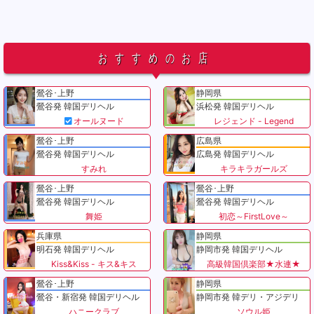
おすすめのお店
鶯谷･上野
静岡県
鶯谷発 韓国デリヘル
浜松発 韓国デリヘル
オールヌード
レジェンド - Legend
鶯谷･上野
広島県
鶯谷発 韓国デリヘル
広島発 韓国デリヘル
すみれ
キラキラガールズ
鶯谷･上野
鶯谷･上野
鶯谷発 韓国デリヘル
鶯谷発 韓国デリヘル
舞姫
初恋～FirstLove～
兵庫県
静岡県
明石発 韓国デリヘル
静岡市発 韓国デリヘル
Kiss&Kiss - キス&キス
高級韓国倶楽部★水連★
鶯谷･上野
静岡県
鶯谷・新宿発 韓国デリヘル
静岡市発 韓デリ・アジデリ
ハニークラブ
ソウル姫