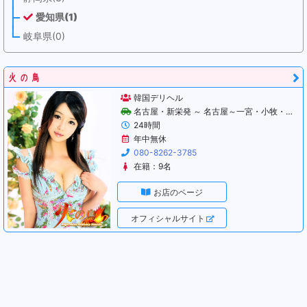
愛知県(1)
岐阜県(0)
火の鳥
韓国デリヘル
名古屋・新栄発 ～ 名古屋～一宮・小牧・春日井
24時間
年中無休
080-8262-3785
在籍：9名
お店のページ
オフィシャルサイト