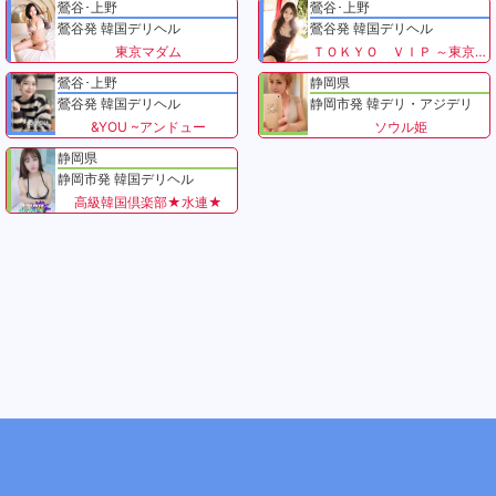
鶯谷･上野
鶯谷･上野
鶯谷発 韓国デリヘル
鶯谷発 韓国デリヘル
東京マダム
ＴＯＫＹＯ ＶＩＰ ～東京VIP～
鶯谷･上野
静岡県
鶯谷発 韓国デリヘル
静岡市発 韓デリ・アジデリ
&YOU ~アンドュー
ソウル姫
静岡県
静岡市発 韓国デリヘル
高級韓国倶楽部★水連★
トップ
リンク
利用規約
プライバシーポリシー
∧
広告掲載について
お問合せ