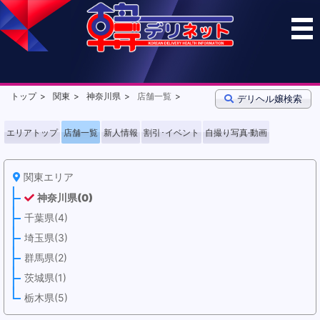
トップ
関東
神奈川県
店舗一覧
デリヘル嬢検索
エリアトップ
店舗一覧
新人情報
割引･イベント
自撮り写真·動画
関東エリア
神奈川県(0)
千葉県(4)
埼玉県(3)
群馬県(2)
茨城県(1)
栃木県(5)