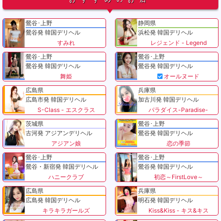
鶯谷･上野
静岡県
鶯谷発 韓国デリヘル
浜松発 韓国デリヘル
すみれ
レジェンド - Legend
鶯谷･上野
鶯谷･上野
鶯谷発 韓国デリヘル
鶯谷発 韓国デリヘル
舞姫
オールヌード
広島県
兵庫県
広島市発 韓国デリヘル
加古川発 韓国デリヘル
S-Class - エスクラス
パラダイス-Paradise-
茨城県
鶯谷･上野
古河発 アジアンデリヘル
鶯谷発 韓国デリヘル
アジアン娘
恋の季節
鶯谷･上野
鶯谷･上野
鶯谷・新宿発 韓国デリヘル
鶯谷発 韓国デリヘル
ハニークラブ
初恋～FirstLove～
広島県
兵庫県
広島発 韓国デリヘル
明石発 韓国デリヘル
キラキラガールズ
Kiss&Kiss - キス&キス