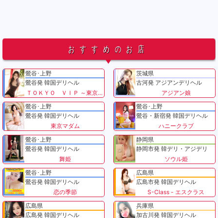
おすすめのお店
鶯谷･上野
茨城県
鶯谷発 韓国デリヘル
古河発 アジアンデリヘル
ＴＯＫＹＯ ＶＩＰ ～東京VIP～
アジアン娘
鶯谷･上野
鶯谷･上野
鶯谷発 韓国デリヘル
鶯谷・新宿発 韓国デリヘル
東京マダム
ハニークラブ
鶯谷･上野
静岡県
鶯谷発 韓国デリヘル
静岡市発 韓デリ・アジデリ
舞姫
ソウル姫
鶯谷･上野
広島県
鶯谷発 韓国デリヘル
広島市発 韓国デリヘル
恋の季節
S-Class - エスクラス
広島県
兵庫県
広島発 韓国デリヘル
加古川発 韓国デリヘル