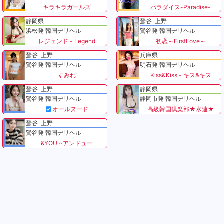
キラキラガールズ
パラダイス-Paradise-
静岡県
鶯谷･上野
浜松発 韓国デリヘル
鶯谷発 韓国デリヘル
レジェンド - Legend
初恋～FirstLove～
鶯谷･上野
兵庫県
鶯谷発 韓国デリヘル
明石発 韓国デリヘル
すみれ
Kiss&Kiss - キス&キス
鶯谷･上野
静岡県
鶯谷発 韓国デリヘル
静岡市発 韓国デリヘル
オールヌード
高級韓国倶楽部★水連★
鶯谷･上野
鶯谷発 韓国デリヘル
&YOU ~アンドュー