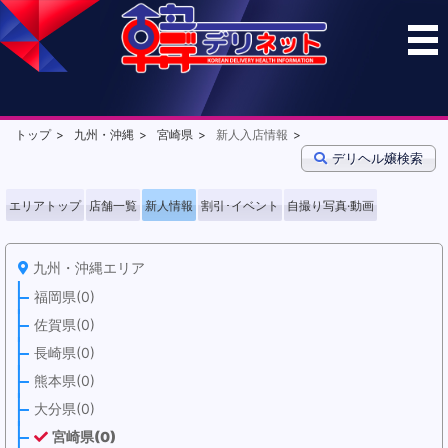
トップ
九州・沖縄
宮崎県
新人入店情報
デリヘル嬢検索
エリアトップ
店舗一覧
新人情報
割引･イベント
自撮り写真·動画
九州・沖縄エリア
福岡県(0)
佐賀県(0)
長崎県(0)
熊本県(0)
大分県(0)
宮崎県(0)