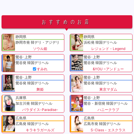
おすすめのお店
静岡県
静岡県
静岡市発 韓デリ・アジデリ
浜松発 韓国デリヘル
ソウル姫
レジェンド - Legend
鶯谷･上野
鶯谷･上野
鶯谷発 韓国デリヘル
鶯谷発 韓国デリヘル
すみれ
&YOU ~アンドュー
鶯谷･上野
鶯谷･上野
鶯谷発 韓国デリヘル
鶯谷発 韓国デリヘル
舞姫
東京マダム
兵庫県
鶯谷･上野
加古川発 韓国デリヘル
鶯谷・新宿発 韓国デリヘル
パラダイス-Paradise-
ハニークラブ
広島県
広島県
広島発 韓国デリヘル
広島市発 韓国デリヘル
キラキラガールズ
S-Class - エスクラス