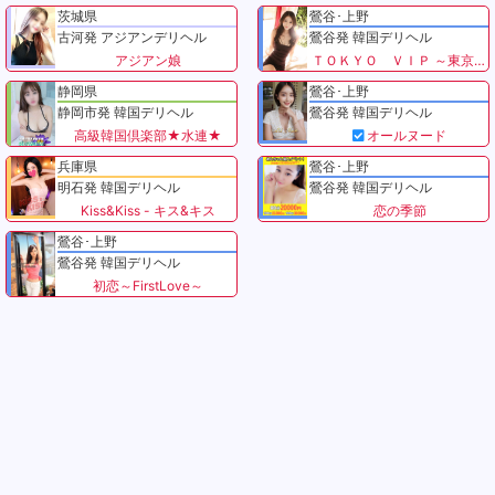
茨城県
鶯谷･上野
古河発 アジアンデリヘル
鶯谷発 韓国デリヘル
アジアン娘
ＴＯＫＹＯ ＶＩＰ ～東京VIP～
静岡県
鶯谷･上野
静岡市発 韓国デリヘル
鶯谷発 韓国デリヘル
高級韓国倶楽部★水連★
オールヌード
兵庫県
鶯谷･上野
明石発 韓国デリヘル
鶯谷発 韓国デリヘル
Kiss&Kiss - キス&キス
恋の季節
鶯谷･上野
鶯谷発 韓国デリヘル
初恋～FirstLove～