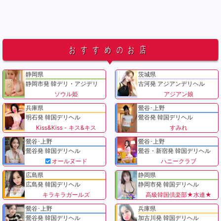
おすすめのお店
静岡県
茨城県
静岡市発 韓デリ・アジデリ
古河発 アジアンデリヘル
ソウル姫
アジアン娘
兵庫県
鶯谷･上野
明石発 韓国デリヘル
鶯谷発 韓国デリヘル
Kiss&Kiss - キス&キス
すみれ
鶯谷･上野
鶯谷･上野
鶯谷発 韓国デリヘル
鶯谷・新宿発 韓国デリヘル
オールヌード
ハニークラブ
広島県
静岡県
広島発 韓国デリヘル
静岡市発 韓国デリヘル
キラキラガールズ
高級韓国倶楽部★水連★
鶯谷･上野
兵庫県
鶯谷発 韓国デリヘル
加古川発 韓国デリヘル