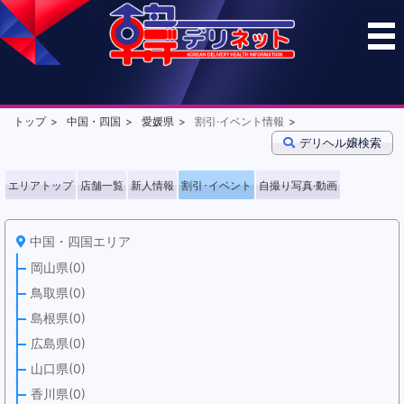
トップ
中国・四国
愛媛県
割引·イベント情報
デリヘル嬢検索
エリアトップ
店舗一覧
新人情報
割引･イベント
自撮り写真·動画
中国・四国エリア
岡山県(0)
鳥取県(0)
島根県(0)
広島県(0)
山口県(0)
香川県(0)