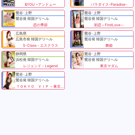
&YOU ~アンドュー
パラダイス-Paradise-
鶯谷･上野
鶯谷･上野
鶯谷発 韓国デリヘル
鶯谷発 韓国デリヘル
恋の季節
初恋～FirstLove～
広島県
鶯谷･上野
広島市発 韓国デリヘル
鶯谷発 韓国デリヘル
S-Class - エスクラス
舞姫
静岡県
鶯谷･上野
浜松発 韓国デリヘル
鶯谷発 韓国デリヘル
レジェンド - Legend
東京マダム
鶯谷･上野
鶯谷発 韓国デリヘル
ＴＯＫＹＯ ＶＩＰ ～東京VIP～