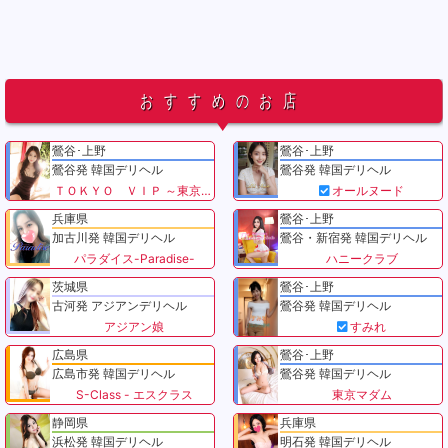
おすすめのお店
鶯谷･上野
鶯谷･上野
鶯谷発 韓国デリヘル
鶯谷発 韓国デリヘル
ＴＯＫＹＯ ＶＩＰ ～東京VIP～
オールヌード
兵庫県
鶯谷･上野
加古川発 韓国デリヘル
鶯谷・新宿発 韓国デリヘル
パラダイス-Paradise-
ハニークラブ
茨城県
鶯谷･上野
古河発 アジアンデリヘル
鶯谷発 韓国デリヘル
アジアン娘
すみれ
広島県
鶯谷･上野
広島市発 韓国デリヘル
鶯谷発 韓国デリヘル
S-Class - エスクラス
東京マダム
静岡県
兵庫県
浜松発 韓国デリヘル
明石発 韓国デリヘル