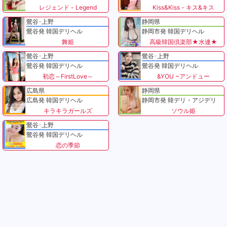
レジェンド - Legend
Kiss&Kiss - キス&キス
鶯谷･上野
静岡県
鶯谷発 韓国デリヘル
静岡市発 韓国デリヘル
舞姫
高級韓国倶楽部★水連★
鶯谷･上野
鶯谷･上野
鶯谷発 韓国デリヘル
鶯谷発 韓国デリヘル
初恋～FirstLove～
&YOU ~アンドュー
広島県
静岡県
広島発 韓国デリヘル
静岡市発 韓デリ・アジデリ
キラキラガールズ
ソウル姫
鶯谷･上野
鶯谷発 韓国デリヘル
恋の季節