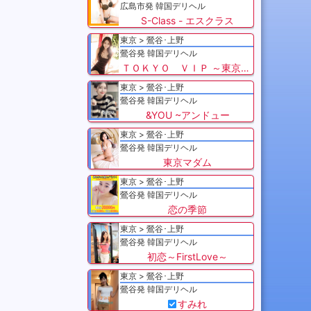
広島市発 韓国デリヘル
S-Class - エスクラス
東京
鶯谷･上野
鶯谷発 韓国デリヘル
ＴＯＫＹＯ ＶＩＰ ～東京VIP～
東京
鶯谷･上野
鶯谷発 韓国デリヘル
&YOU ~アンドュー
東京
鶯谷･上野
鶯谷発 韓国デリヘル
東京マダム
東京
鶯谷･上野
鶯谷発 韓国デリヘル
恋の季節
東京
鶯谷･上野
鶯谷発 韓国デリヘル
初恋～FirstLove～
東京
鶯谷･上野
鶯谷発 韓国デリヘル
すみれ