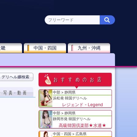
近畿
中国・四国
九州・沖縄
デリヘル嬢検索
おすすめのお店
り写真·動画
中部
静岡県
浜松発 韓国デリヘル
レジェンド - Legend
中部
静岡県
静岡市発 韓国デリヘル
高級韓国倶楽部★水連★
中国・四国
広島県