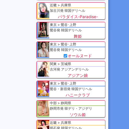
近畿
兵庫県
加古川発 韓国デリヘル
パラダイス-Paradise-
東京
鶯谷･上野
鶯谷発 韓国デリヘル
舞姫
東京
鶯谷･上野
鶯谷発 韓国デリヘル
オールヌード
関東
茨城県
古河発 アジアンデリヘル
アジアン娘
東京
鶯谷･上野
鶯谷・新宿発 韓国デリヘル
ハニークラブ
中部
静岡県
静岡市発 韓デリ・アジデリ
ソウル姫
近畿
兵庫県
明石発 韓国デリヘル