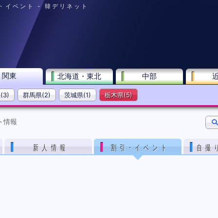
引・イベント - 韓デリネット
関東
北海道・東北
中部
3)
群馬県(2)
茨城県(1)
栃木県(5)
ト情報
新人情報
割引･イベント
自撮