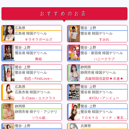
おすすめのお店
広島県
鶯谷･上野
広島発 韓国デリヘル
鶯谷発 韓国デリヘル
キラキラガールズ
すみれ
鶯谷･上野
鶯谷･上野
鶯谷発 韓国デリヘル
鶯谷・新宿発 韓国デリヘル
舞姫
ハニークラブ
鶯谷･上野
静岡県
鶯谷発 韓国デリヘル
静岡市発 韓国デリヘル
初恋～FirstLove～
高級韓国倶楽部★水連★
広島県
鶯谷･上野
広島市発 韓国デリヘル
鶯谷発 韓国デリヘル
S-Class - エスクラス
&YOU ~アンドュー
静岡県
鶯谷･上野
静岡市発 韓デリ・アジデリ
鶯谷発 韓国デリヘル
ソウル姫
ＴＯＫＹＯ ＶＩＰ ～東京VIP～
鶯谷･上野
兵庫県