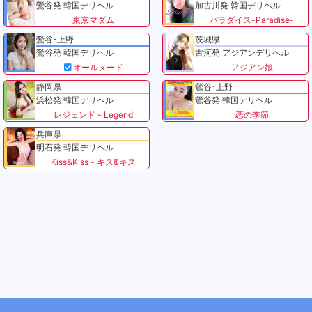
鶯谷発 韓国デリヘル
加古川発 韓国デリヘル
東京マダム
パラダイス-Paradise-
鶯谷･上野
茨城県
鶯谷発 韓国デリヘル
古河発 アジアンデリヘル
オールヌード
アジアン娘
静岡県
鶯谷･上野
浜松発 韓国デリヘル
鶯谷発 韓国デリヘル
レジェンド - Legend
恋の季節
兵庫県
明石発 韓国デリヘル
Kiss&Kiss - キス&キス