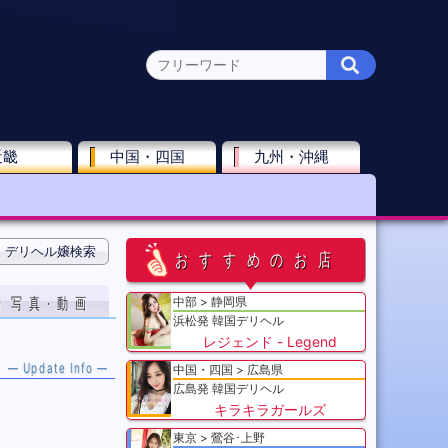
近畿
中国・四国
九州・沖縄
デリヘル嬢検索
おすすめのお店
り写真·動画
中部
静岡県
浜松発 韓国デリヘル
レジェンド - Legend
— Update Info —
中国・四国
広島県
広島発 韓国デリヘル
キラキラガールズ
東京
鶯谷･上野