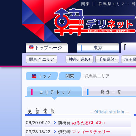
関東 || 群馬県エリア -
トップページ
東京
関東 全エリア
神奈川県(0)
千葉県(4)
埼玉県(
トップ
関東
群馬県エリア
エリアトップ
店舗一覧
更新速報
— Official-site Info —
06/20 09:12
前橋発
ぬるぬるChuChu
03/28 18:22
伊勢崎
マンゴー＆チェリー