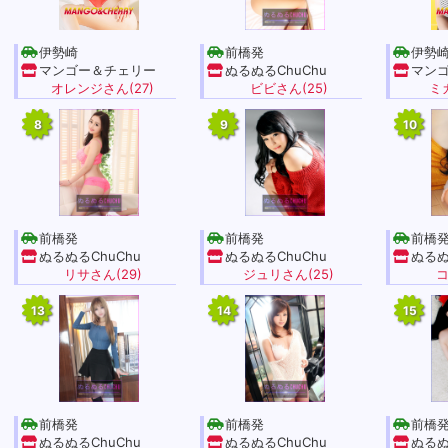
伊勢崎
前橋発
伊勢
マンゴー＆チェリー
ぬるぬるChuChu
マン
オレンジさん(27)
ビビさん(25)
ミ
8
9
10
前橋発
前橋発
前橋
ぬるぬるChuChu
ぬるぬるChuChu
ぬるぬ
リサさん(29)
ジュリさん(25)
コ
13
14
15
前橋発
前橋発
前橋
ぬるぬるChuChu
ぬるぬるChuChu
ぬるぬ