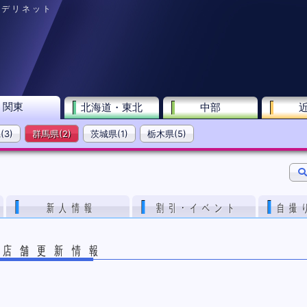
 韓デリネット
関東
北海道・東北
中部
3)
群馬県(2)
茨城県(1)
栃木県(5)
新人情報
割引･イベント
自撮
店舗更新情報