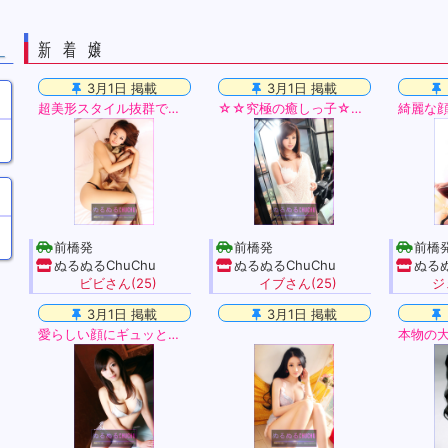
新着嬢
—
3月1日 掲載
3月1日 掲載
超美形スタイル抜群で超美人! 白い雪のようなお肌!
☆☆究極の癒しっ子☆☆ 確実に心奪われるそのルックス、、
前橋発
前橋発
前橋
ぬるぬるChuChu
ぬるぬるChuChu
ぬるぬ
ビビさん(25)
イブさん(25)
ジ
3月1日 掲載
3月1日 掲載
愛らしい顔にギュッと抱きしめたくなる体型の,とてもキュートな娘