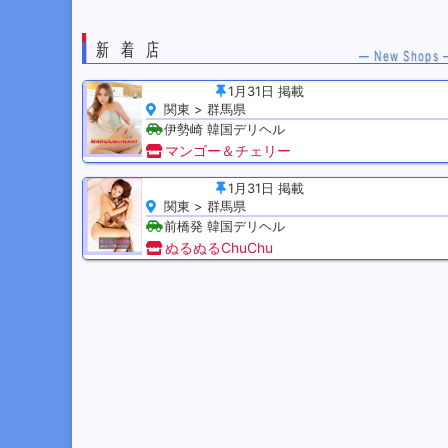
新着店
— New Shops 
1月31日 掲載
関東
群馬県
伊勢崎 韓国デリヘル
マンゴー＆チェリー
1月31日 掲載
関東
群馬県
前橋発 韓国デリヘル
ぬるぬるChuChu