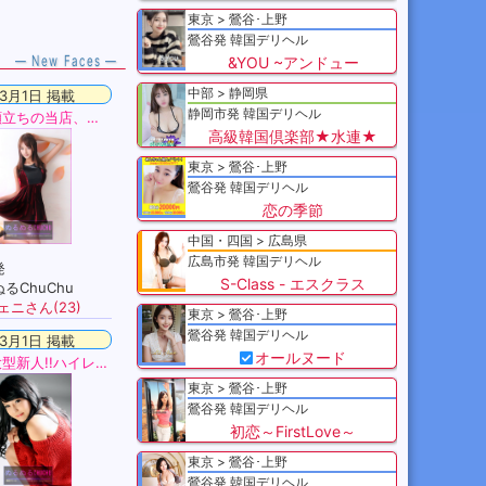
東京
鶯谷･上野
鶯谷発 韓国デリヘル
— New Faces —
&YOU ~アンドュー
中部
静岡県
3月1日 掲載
静岡市発 韓国デリヘル
綺麗な顔立ちの当店、自慢の女のコ♪若くて最高の超ハイレベルな
高級韓国倶楽部★水連★
東京
鶯谷･上野
鶯谷発 韓国デリヘル
恋の季節
中国・四国
広島県
広島市発 韓国デリヘル
発
S-Class - エスクラス
るChuChu
ェニさん(23)
東京
鶯谷･上野
鶯谷発 韓国デリヘル
3月1日 掲載
オールヌード
本物の大型新人!!ハイレベルクラスの極上美少女♪緊急入店!!
東京
鶯谷･上野
鶯谷発 韓国デリヘル
初恋～FirstLove～
東京
鶯谷･上野
鶯谷発 韓国デリヘル