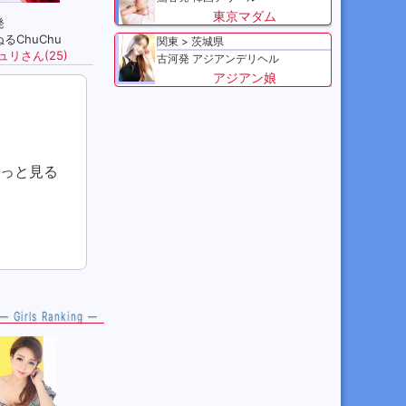
東京マダム
発
るChuChu
関東
茨城県
ュリさん(25)
古河発 アジアンデリヘル
アジアン娘
っと見る
— Girls Ranking —