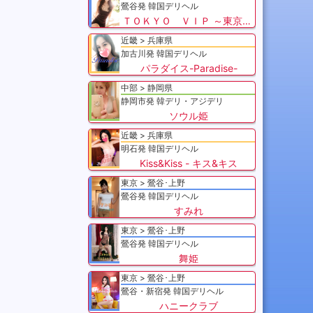
鶯谷発 韓国デリヘル
ＴＯＫＹＯ ＶＩＰ ～東京VIP～
近畿
兵庫県
加古川発 韓国デリヘル
パラダイス-Paradise-
中部
静岡県
静岡市発 韓デリ・アジデリ
ソウル姫
近畿
兵庫県
明石発 韓国デリヘル
Kiss&Kiss - キス&キス
東京
鶯谷･上野
鶯谷発 韓国デリヘル
すみれ
東京
鶯谷･上野
鶯谷発 韓国デリヘル
舞姫
東京
鶯谷･上野
鶯谷・新宿発 韓国デリヘル
ハニークラブ