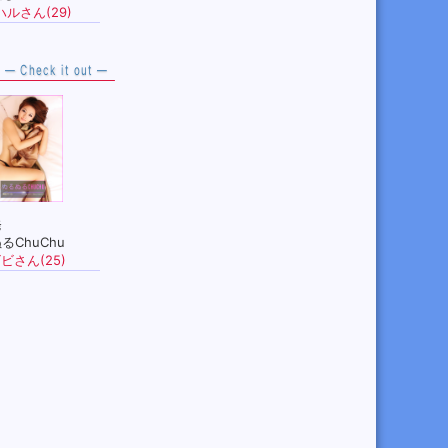
ハルさん(29)
— Check it out —
発
るChuChu
ビさん(25)