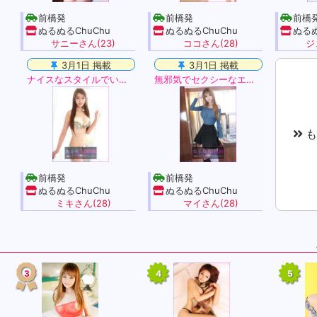
前橋発
前橋発
前橋
ぬるぬるChuChu
ぬるぬるChuChu
ぬるぬ
サニーさん(23)
ココさん(28)
ジ
3月1日 掲載
3月1日 掲載
ナイスなスタイルでいてこのセクシーさ！
無邪気でセクシーなエロ綺麗なマイちゃん入店しました
も
前橋発
前橋発
ぬるぬるChuChu
ぬるぬるChuChu
ミキさん(28)
マイさん(28)
3
4
5